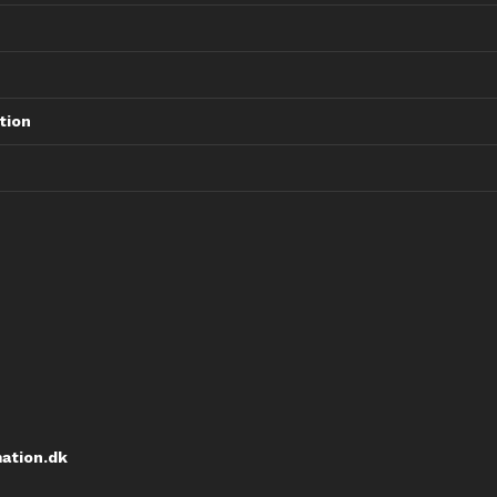
tion
ation.dk