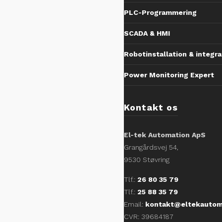
PLC-Programmering
SCADA & HMI
Robotinstallation & integra
Power Monitoring Expert
Kontakt os
El-tek Automation ApS
Grangårdsvej 54,
9530 Støvring
Tlf.:
26 80 35 79
Tlf.:
25 88 35 79
Email:
kontakt@eltekautom
CVR: 39684187