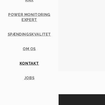
KNX
POWER MONITORING
EXPERT
SPÆNDINGSKVALITET
OM OS
KONTAKT
JOBS