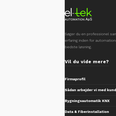
Søger du en professionel sam
erfaring inden for automations
bedste løsning.
Vil du vide mere?
Firmaprofil
Sådan arbejder vi med kun
Bygningsautomatik KNX
Data & Fiberinstallation