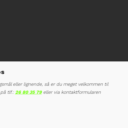
26 80 35 79
kontakt@eltekautomation.dk
os
gsmål eller lignende, så er du meget velkommen til
på tlf.:
26 80 35 79
eller via kontaktformularen