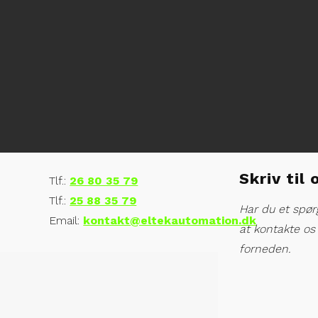
Skriv til 
Tlf.:
26 80 35 79
Tlf.:
25 88 35 79
Har du et spør
Email:
kontakt@eltekautomation.dk
at kontakte os 
forneden.